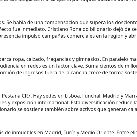
ricos. Se habla de una compensación que supera los doscient
cto fue inmediato. Cristiano Ronaldo billonario dejó de se
u presencia impulsó campañas comerciales en la región y abr
barca ropa, calzado, fragancias y gimnasios. En paralelo m
a audiencia en redes es un factor clave. Suma cientos de mil
a porción de ingresos fuera de la cancha crece de forma sost
ca Pestana CR7. Hay sedes en Lisboa, Funchal, Madrid y Mar
s y exposición internacional. Esta diversificación reduce l
billonario se sostiene también sobre activos que generan caj
 de inmuebles en Madrid, Turín y Medio Oriente. Entre ella