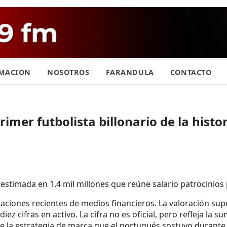
MACION
NOSOTROS
FARANDULA
CONTACTO
rimer futbolista billonario de la histo
estimada en 1.4 mil millones que reúne salario patrocinios
aciones recientes de medios financieros. La valoración supe
ez cifras en activo. La cifra no es oficial, pero refleja la 
ce la estrategia de marca que el portugués sostuvo durant