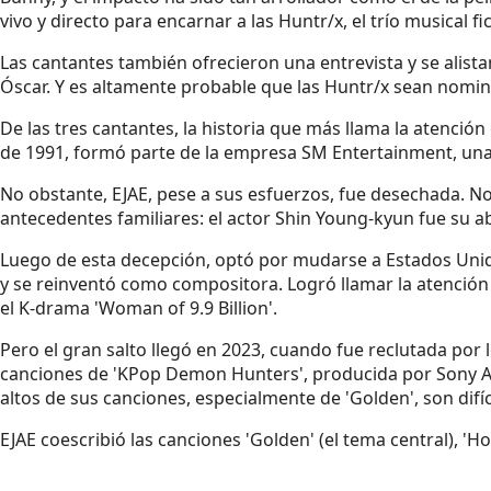
vivo y directo para encarnar a las Huntr/x, el trío musical fict
Las cantantes también ofrecieron una entrevista y se alist
Óscar. Y es altamente probable que las Huntr/x sean nomi
De las tres cantantes, la historia que más llama la atenció
de 1991, formó parte de la empresa SM Entertainment, una d
No obstante, EJAE, pese a sus esfuerzos, fue desechada. No
antecedentes familiares: el actor Shin Young-kyun fue su a
Luego de esta decepción, optó por mudarse a Estados Unido
y se reinventó como compositora. Logró llamar la atenció
el K-drama 'Woman of 9.9 Billion'.
Pero el gran salto llegó en 2023, cuando fue reclutada por
canciones de 'KPop Demon Hunters', producida por Sony An
altos de sus canciones, especialmente de 'Golden', son difíc
EJAE coescribió las canciones 'Golden' (el tema central), 'How