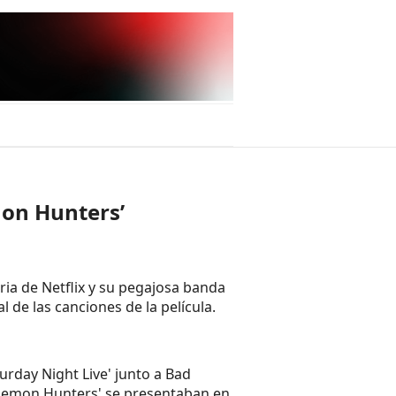
mon Hunters’
oria de Netflix y su pegajosa banda
 de las canciones de la película.
urday Night Live' junto a Bad
op Demon Hunters' se presentaban en