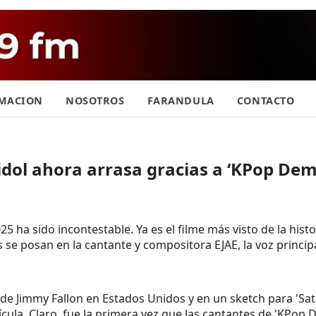
MACION
NOSOTROS
FARANDULA
CONTACTO
 idol ahora arrasa gracias a ‘KPop De
5 ha sido incontestable. Ya es el filme más visto de la hist
se posan en la cantante y compositora EJAE, la voz principal
de Jimmy Fallon en Estados Unidos y en un sketch para 'Sat
elícula. Claro, fue la primera vez que las cantantes de 'KP