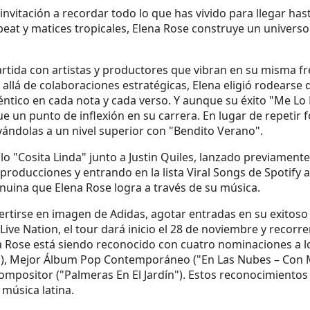
vitación a recordar todo lo que has vivido para llegar hasta
beat y matices tropicales, Elena Rose construye un univer
rtida con artistas y productores que vibran en su misma fre
 allá de colaboraciones estratégicas, Elena eligió rodears
éntico en cada nota y cada verso. Y aunque su éxito "Me L
 un punto de inflexión en su carrera. En lugar de repetir f
evándolas a un nivel superior con "Bendito Verano".
o "Cosita Linda" junto a Justin Quiles, lanzado previamente
ducciones y entrando en la lista Viral Songs de Spotify a 
nuina que Elena Rose logra a través de su música.
nvertirse en imagen de Adidas, agotar entradas en su exitos
ive Nation, el tour dará inicio el 28 de noviembre y recor
ena Rose está siendo reconocido con cuatro nominaciones a
"), Mejor Álbum Pop Contemporáneo ("En Las Nubes – Con M
Compositor ("Palmeras En El Jardín"). Estos reconocimiento
 música latina.