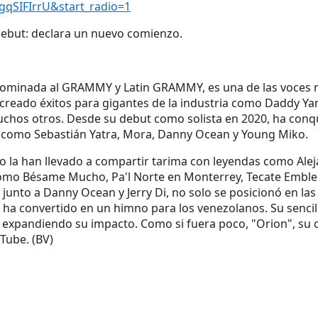
gqSIFIrrU&start_radio=1
debut: declara un nuevo comienzo.
nominada al GRAMMY y Latin GRAMMY, es una de las voces má
 creado éxitos para gigantes de la industria como Daddy Ya
muchos otros. Desde su debut como solista en 2020, ha conq
s como Sebastián Yatra, Mora, Danny Ocean y Young Miko.
o la han llevado a compartir tarima con leyendas como Alej
s como Bésame Mucho, Pa'l Norte en Monterrey, Tecate Emb
junto a Danny Ocean y Jerry Di, no solo se posicionó en las l
e ha convertido en un himno para los venezolanos. Su senci
xpandiendo su impacto. Como si fuera poco, "Orion", su c
uTube. (BV)