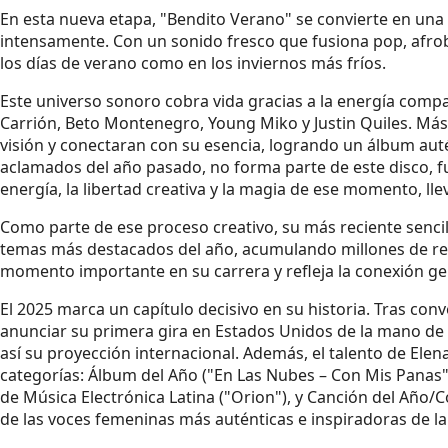
En esta nueva etapa, "Bendito Verano" se convierte en una in
intensamente. Con un sonido fresco que fusiona pop, afro
los días de verano como en los inviernos más fríos.
Este universo sonoro cobra vida gracias a la energía compa
Carrión, Beto Montenegro, Young Miko y Justin Quiles. Más
visión y conectaran con su esencia, logrando un álbum aut
aclamados del año pasado, no forma parte de este disco, fue
energía, la libertad creativa y la magia de ese momento, ll
Como parte de ese proceso creativo, su más reciente sencill
temas más destacados del año, acumulando millones de repro
momento importante en su carrera y refleja la conexión ge
El 2025 marca un capítulo decisivo en su historia. Tras co
anunciar su primera gira en Estados Unidos de la mano de L
así su proyección internacional. Además, el talento de El
categorías: Álbum del Año ("En Las Nubes – Con Mis Panas
de Música Electrónica Latina ("Orion"), y Canción del Año/
de las voces femeninas más auténticas e inspiradoras de la